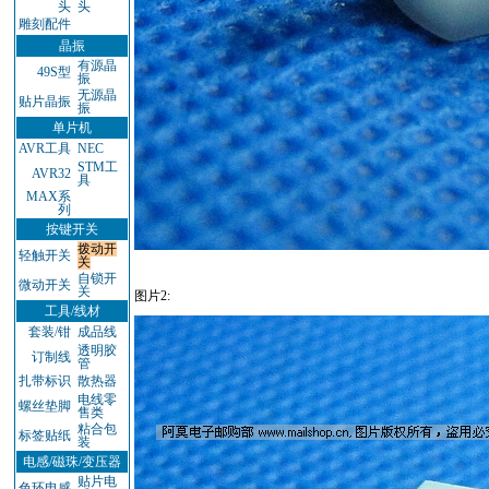
头
头
雕刻配件
晶振
有源晶
49S型
振
无源晶
贴片晶振
振
单片机
AVR工具
NEC
STM工
AVR32
具
MAX系
列
按键开关
拨动开
轻触开关
关
自锁开
微动开关
关
图片2:
工具/线材
套装/钳
成品线
透明胶
订制线
管
扎带标识
散热器
电线零
螺丝垫脚
售类
粘合包
标签贴纸
装
电感/磁珠/变压器
贴片电
色环电感