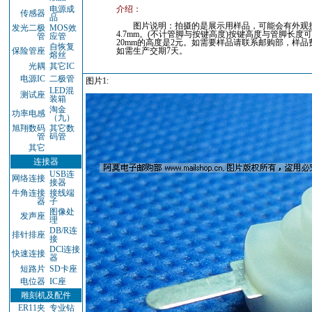
电源成
介绍：
传感器
品
图片说明：拍摄的是展示用样品，可能会有外观损伤，订
发光二极
MOS效
4.7mm。(不计管脚与按键高度)按键高度与管脚长
管
应管
20mm的高度是2元。如需要样品请联系邮购部，样品
自恢复
保险管座
如需生产交期7天。
熔丝
光耦
其它IC
电源IC
二极管
图片1:
LED混
测试座
装箱
淘金
功率电感
（九）
旭翔数码
其它数
管
码管
其它
连接器
USB连
网络连接
接器
牛角连接
接线端
器
子
图像处
发声座
理
DB/R连
排针排座
接
DCl连接
快速连接
器
短路片
SD卡座
电位器
IC座
雕刻机及配件
ER11夹
专业钻