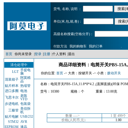
货号, 名称, 说明 ：
单位(米,包,箱,卷)：
高级名称搜索(空格分开)：
付款方法
我的购物车
我的订单
.
首页
你尚末登录
|
登录
|
注册
|
个人资料
|
退出
商品详细资料：电筒开关PBS-15A,11
清仓处理中
手提电
LGT
你的位置:
首页
-> 大类：按键开关 -> 小类：
拨动开关
脑
阿莫精
混装箱子
品
名称：电筒开关PBS-15A,11.8*8*4.2 ,(直脚直插)(环保 
贴片样本
热缩管
进口多圈
电池
货号：10380
规格：个
重量：13.00克
老陈
飞思卡尔
VFD
步进电机
包装袋
美信拆
三极管
机
数量 ---->
1 至 499个
贴片电解
USB/232
价格(人民币,元）
1.00
STM32
AVR
EEPROM
液晶