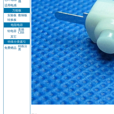
感
适用电感
万能板
实验板
敷铜板
转换板
电阻电容
直插
钽电容
CBB
其它
特殊分类索引
特殊分
免费赠品
类