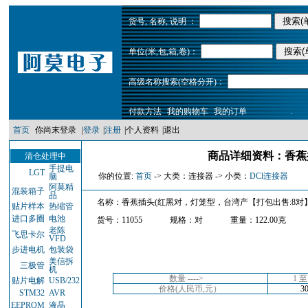
货号, 名称, 说明 ：
单位(米,包,箱,卷)：
高级名称搜索(空格分开)：
付款方法
我的购物车
我的订单
.
首页
你尚末登录
|
登录
|
注册
|
个人资料
|
退出
商品详细资料：香蕉
清仓处理中
手提电
LGT
你的位置:
首页
-> 大类：连接器 -> 小类：
DCl连接器
脑
阿莫精
混装箱子
品
名称：香蕉插头(红黑对，灯笼型，台湾产【打包出售:8对
贴片样本
热缩管
进口多圈
电池
货号：11055
规格：对
重量：122.00克
老陈
飞思卡尔
VFD
步进电机
包装袋
美信拆
三极管
机
数量 ---->
1 至
贴片电解
USB/232
价格(人民币,元）
30
STM32
AVR
EEPROM
液晶