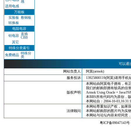
感
适用电感
万能板
实验板
敷铜板
转换板
电阻电容
直插
钽电容
CBB
其它
特殊分类索引
特殊分
免费赠品
类
可以通
网站负责人:
阿莫(armok)
服务投诉:
13925800119(阿莫)请
本网站由阿莫电子拥有，有正
我们的邮购部拥有较高的信誉
版权声明:
Armok Using Oracle + Java/JSP
本BBS所有代码均为原创，版权归
本网站自：2004-10-03,16:3
本网站尊重知识产权，如果我
法律顾问:
本网站邮购部的图片均为实物
本网站与论坛内容未经同意，
粤ICP备09047143号