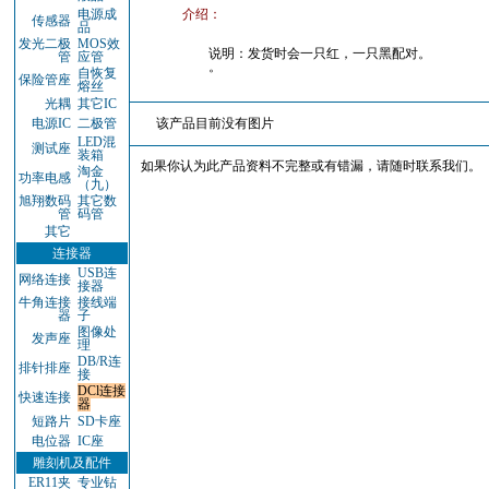
电源成
介绍：
传感器
品
发光二极
MOS效
说明：发货时会一只红，一只黑配对。
管
应管
。
自恢复
保险管座
熔丝
光耦
其它IC
电源IC
二极管
该产品目前没有图片
LED混
测试座
装箱
如果你认为此产品资料不完整或有错漏，请随时联系我们。
淘金
功率电感
（九）
旭翔数码
其它数
管
码管
其它
连接器
USB连
网络连接
接器
牛角连接
接线端
器
子
图像处
发声座
理
DB/R连
排针排座
接
DCl连接
快速连接
器
短路片
SD卡座
电位器
IC座
雕刻机及配件
ER11夹
专业钻