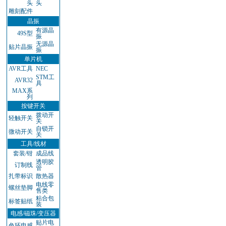
头
头
雕刻配件
晶振
有源晶
49S型
振
无源晶
贴片晶振
振
单片机
AVR工具
NEC
STM工
AVR32
具
MAX系
列
按键开关
拨动开
轻触开关
关
自锁开
微动开关
关
工具/线材
套装/钳
成品线
透明胶
订制线
管
扎带标识
散热器
电线零
螺丝垫脚
售类
粘合包
标签贴纸
装
电感/磁珠/变压器
贴片电
色环电感