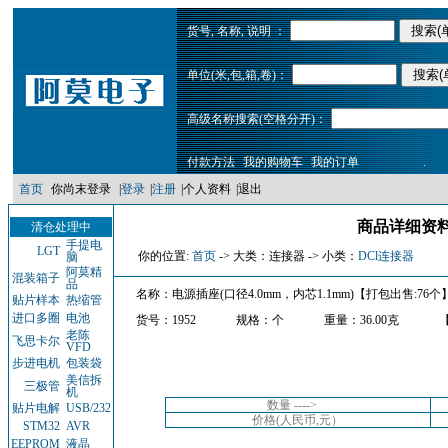
货号, 名称, 说明 ：
单位(米,包,箱,卷)：
高级名称搜索(空格分开)：
付款方法
我的购物车
我的订单
.
首页
你尚末登录
|
登录
|
注册
|
个人资料
|
退出
商品详细资料：
清仓处理中
手提电
LGT
你的位置:
首页
-> 大类：连接器 -> 小类：
DCl连接器
脑
阿莫精
混装箱子
品
名称：电源插座(口径4.0mm，内芯1.1mm)【打包出售:76个
贴片样本
热缩管
进口多圈
电池
货号：1952
规格：个
重量：36.00克
老陈
飞思卡尔
VFD
步进电机
包装袋
美信拆
三极管
机
数量 ---->
贴片电解
USB/232
价格(人民币,元）
STM32
AVR
EEPROM
液晶