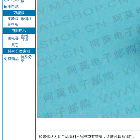
感
适用电感
万能板
实验板
敷铜板
转换板
电阻电容
直插
钽电容
CBB
其它
特殊分类索引
特殊分
免费赠品
类
如果你认为此产品资料不完整或有错漏，请随时联系我们。