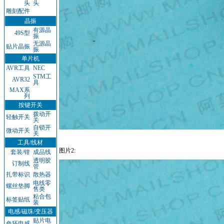
头
头
雕刻配件
晶振
有源晶
49S型
振
无源晶
贴片晶振
振
单片机
AVR工具
NEC
STM工
AVR32
具
MAX系
列
按键开关
拨动开
轻触开关
关
自锁开
微动开关
关
工具/线材
图片2:
套装/钳
成品线
透明胶
订制线
管
扎带标识
散热器
电线零
螺丝垫脚
售类
粘合包
标签贴纸
装
电感/磁珠/变压器
贴片电
色环电感