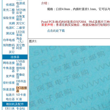
电源成
介绍：
传感器
品
规格：口径4.0mm，内插针直径1.1mm。它可以
发光二极
MOS效
管
应管
自恢复
保险管座
熔丝
Protel PCB 格式的封装库(DXP2004、99sE及图片三
光耦
其它IC
重要声明：
务请在购买实物后，根据实物自行绘制封
电源IC
二极管
点击此处下载
LED混
测试座
装箱
淘金
功率电感
图片1:
（九）
旭翔数码
其它数
管
码管
其它
连接器
USB连
网络连接
接器
牛角连接
接线端
器
子
图像处
发声座
理
DB/R连
排针排座
接
DCl连接
快速连接
器
短路片
SD卡座
电位器
IC座
雕刻机及配件
ER11夹
专业钻