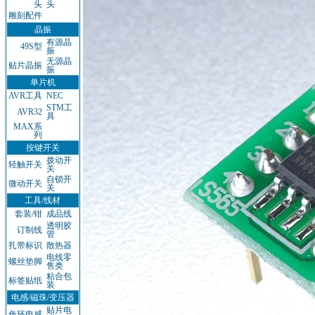
头
头
雕刻配件
晶振
有源晶
49S型
振
无源晶
贴片晶振
振
单片机
AVR工具
NEC
STM工
AVR32
具
MAX系
列
按键开关
拨动开
轻触开关
关
自锁开
微动开关
关
工具/线材
套装/钳
成品线
透明胶
订制线
管
扎带标识
散热器
电线零
螺丝垫脚
售类
粘合包
标签贴纸
装
电感/磁珠/变压器
贴片电
色环电感