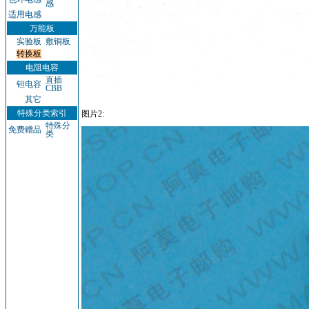
感
适用电感
万能板
实验板
敷铜板
转换板
电阻电容
直插
钽电容
CBB
其它
特殊分类索引
图片2:
特殊分
免费赠品
类