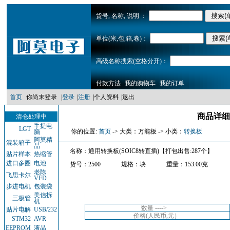
货号, 名称, 说明 ：
单位(米,包,箱,卷)：
高级名称搜索(空格分开)：
付款方法
我的购物车
我的订单
.
首页
你尚末登录
|
登录
|
注册
|
个人资料
|
退出
商品详细
清仓处理中
手提电
LGT
你的位置:
首页
-> 大类：万能板 -> 小类：
转换板
脑
阿莫精
混装箱子
品
名称：通用转换板(SOIC8转直插)【打包出售:287个】
贴片样本
热缩管
进口多圈
电池
货号：2500
规格：块
重量：153.00克
老陈
飞思卡尔
VFD
步进电机
包装袋
美信拆
三极管
机
数量 ---->
贴片电解
USB/232
价格(人民币,元）
STM32
AVR
EEPROM
液晶