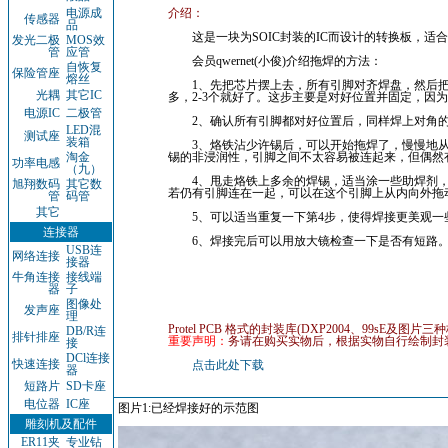
电源成
介绍：
传感器
品
这是一块为SOIC封装的IC而设计的转换板，适合AVR中
发光二极
MOS效
管
应管
会员qwernet(小俊)介绍拖焊的方法：
自恢复
保险管座
熔丝
1、先把芯片摆上去，所有引脚对齐焊盘，然后把
光耦
其它IC
多，2-3个就好了。这步主要是对好位置并固定，因
电源IC
二极管
2、确认所有引脚都对好位置后，同样焊上对角的
LED混
测试座
装箱
3、烙铁沾少许锡后，可以开始拖焊了，慢慢地从芯
淘金
锡的非浸润性，引脚之间不太容易被连起来，但偶然
功率电感
（九）
4、甩走烙铁上多余的焊锡，适当涂一些助焊剂，
旭翔数码
其它数
若仍有引脚连在一起，可以在这个引脚上从内向外拖
管
码管
其它
5、可以适当重复一下第4步，使得焊接更美观一
连接器
6、焊接完后可以用放大镜检查一下是否有短路
USB连
网络连接
接器
牛角连接
接线端
器
子
图像处
发声座
理
Protel PCB 格式的封装库(DXP2004、99sE及图片三
DB/R连
排针排座
重要声明：
务请在购买实物后，根据实物自行绘制封
接
DCl连接
快速连接
点击此处下载
器
短路片
SD卡座
电位器
IC座
图片1:已经焊接好的示范图
雕刻机及配件
ER11夹
专业钻