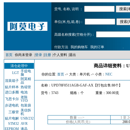
货号, 名称, 说明 ：
单位(米,包,箱,卷)：
高级名称搜索(空格分开)：
付款方法
我的购物车
我的订单
.
首页
你尚末登录
|
登录
|
注册
|
个人资料
|
退出
商品详细资料：UPD
清仓处理中
手提电
LGT
你的位置:
首页
-> 大类：单片机 -> 小类：
NEC
脑
阿莫精
混装箱子
品
名称：UPD78F0511AGB-GAF-AX【打包出售:88个】
贴片样本
热缩管
进口多圈
电池
货号：5743
规格：个
重量：300.00克
老陈
飞思卡尔
VFD
步进电机
包装袋
美信拆
三极管
机
数量 ---->
1 至 
贴片电解
USB/232
价格(人民币,元）
288.
STM32
AVR
EEPROM
液晶