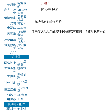
电源成
介绍：
传感器
品
暂无详细说明
发光二极
MOS效
管
应管
自恢复
保险管座
熔丝
该产品目前没有图片
光耦
其它IC
电源IC
二极管
如果你认为此产品资料不完整或有错漏，请随时联系我们。
LED混
测试座
装箱
淘金
功率电感
（九）
旭翔数码
其它数
管
码管
其它
连接器
USB连
网络连接
接器
牛角连接
接线端
器
子
图像处
发声座
理
DB/R连
排针排座
接
DCl连接
快速连接
器
短路片
SD卡座
电位器
IC座
雕刻机及配件
ER11夹
专业钻