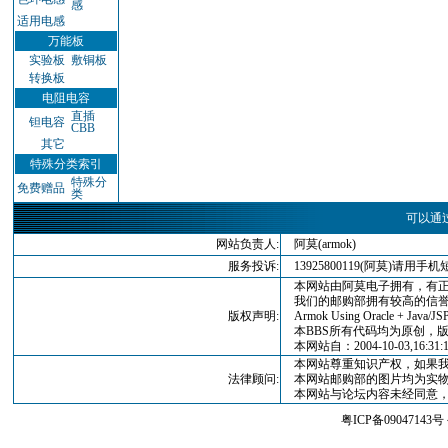
感
适用电感
万能板
实验板
敷铜板
转换板
电阻电容
直插
钽电容
CBB
其它
特殊分类索引
特殊分
免费赠品
类
可以通
网站负责人:
阿莫(armok)
服务投诉:
13925800119(阿莫)请
本网站由阿莫电子拥有，有正
我们的邮购部拥有较高的信誉
版权声明:
Armok Using Oracle + Java/JSP
本BBS所有代码均为原创，版权归
本网站自：2004-10-03,16:3
本网站尊重知识产权，如果我
法律顾问:
本网站邮购部的图片均为实物
本网站与论坛内容未经同意，
粤ICP备09047143号