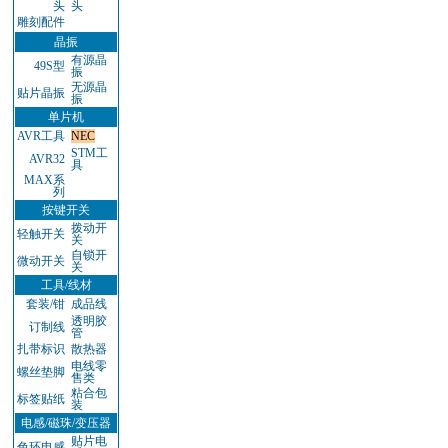
头
头
雕刻配件
晶振
有源晶
49S型
振
无源晶
贴片晶振
振
单片机
AVR工具
NEC
STM工
AVR32
具
MAX系
列
按键开关
拨动开
轻触开关
关
自锁开
微动开关
关
工具/线材
套装/钳
成品线
透明胶
订制线
管
扎带标识
散热器
电线零
螺丝垫脚
售类
粘合包
标签贴纸
装
电感/磁珠/变压器
贴片电
色环电感