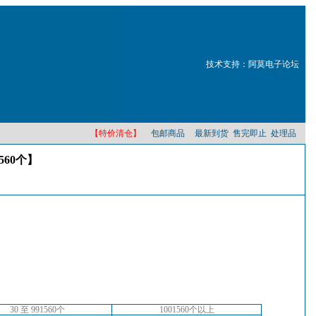
技术支持：阿莫电子论坛
【特价清仓】
包邮商品
最新到货
售完即止
处理品
560个】
30 至 991560个
1001560个以上