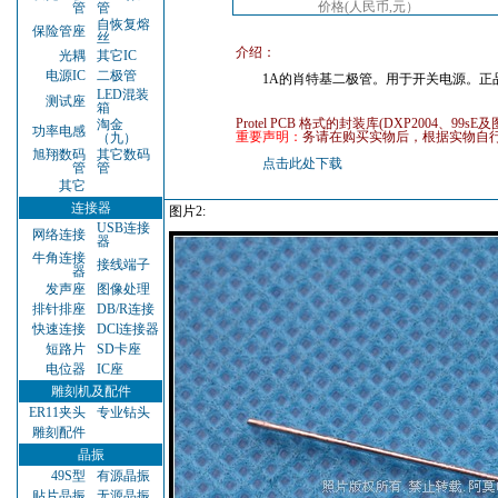
价格(人民币,元）
管
管
自恢复熔
保险管座
丝
介绍：
光耦
其它IC
电源IC
二极管
1A的肖特基二极管。用于开关电源。正
LED混装
测试座
箱
Protel PCB 格式的封装库(DXP2004、99
淘金
功率电感
重要声明：
务请在购买实物后，根据实物自行
（九）
旭翔数码
其它数码
点击此处下载
管
管
其它
连接器
图片2:
USB连接
网络连接
器
牛角连接
接线端子
器
发声座
图像处理
排针排座
DB/R连接
快速连接
DCl连接器
短路片
SD卡座
电位器
IC座
雕刻机及配件
ER11夹头
专业钻头
雕刻配件
晶振
49S型
有源晶振
贴片晶振
无源晶振