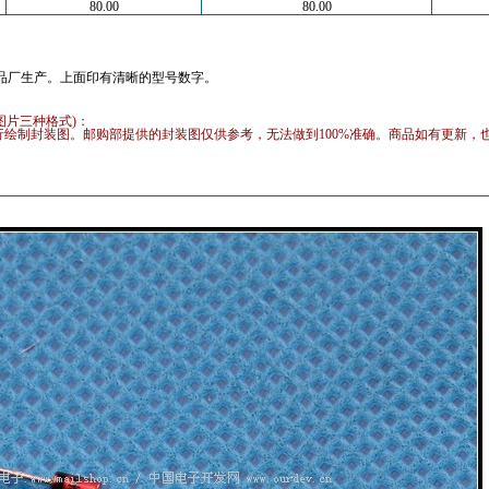
80.00
80.00
品厂生产。上面印有清晰的型号数字。
sE及图片三种格式)：
绘制封装图。邮购部提供的封装图仅供参考，无法做到100%准确。商品如有更新，