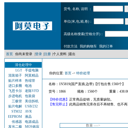
货号, 名称, 说明 ：
单位(米,包,箱,卷)：
高级名称搜索(空格分开)：
付款方法
我的购物车
我的订单
首页
你尚末登录
|
登录
|
注册
|
个人资料
|
退出
清仓处理中
LGT
手提电脑
你的位置:
首页
->
特价处理
混装箱子
阿莫精品
贴片样本
热缩管
名称：1N5819(国产直插,边带)【打包出售:1560个】
进口多圈
电池
飞思卡尔
老陈VFD
货号：1866
规格：1560个
重量：438.0
步进电机
包装袋
【特价优惠】
正常商品促销，无质量缺陷。
三极管
美信拆机
【售完即止】
此商品销售完库存后不再销售、也不再
贴片电解
USB/232
STM32
AVR
EEPROM
液晶
传感器
电源成品
数量 ---->
发光二极
MOS效应