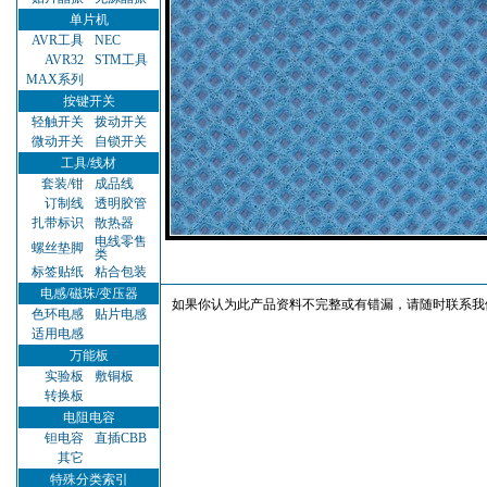
单片机
AVR工具
NEC
AVR32
STM工具
MAX系列
按键开关
轻触开关
拨动开关
微动开关
自锁开关
工具/线材
套装/钳
成品线
订制线
透明胶管
扎带标识
散热器
电线零售
螺丝垫脚
类
标签贴纸
粘合包装
电感/磁珠/变压器
如果你认为此产品资料不完整或有错漏，请随时联系我
色环电感
贴片电感
适用电感
万能板
实验板
敷铜板
转换板
电阻电容
钽电容
直插CBB
其它
特殊分类索引