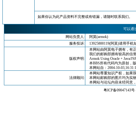
如果你认为此产品资料不完整或有错漏，请随时联系我们。
可以通
网站负责人:
阿莫(armok)
服务投诉:
13925800119(阿莫)请
本网站由阿莫电子拥有，有正
我们的邮购部拥有较高的信誉
版权声明:
Armok Using Oracle + Java/JSP
本BBS所有代码均为原创，版权归
本网站自：2004-10-03,16:3
本网站尊重知识产权，如果我
法律顾问:
本网站邮购部的图片均为实物
本网站与论坛内容未经同意，
粤ICP备09047143号