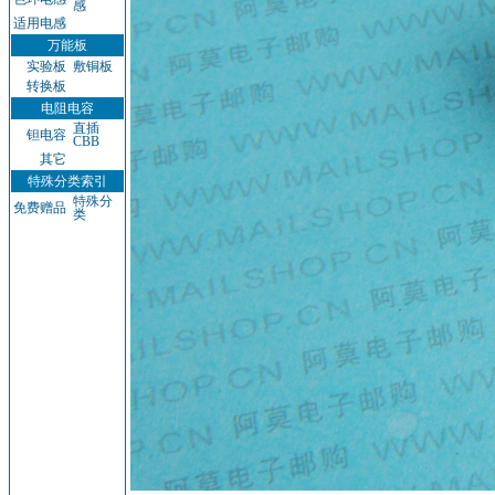
感
适用电感
万能板
实验板
敷铜板
转换板
电阻电容
直插
钽电容
CBB
其它
特殊分类索引
特殊分
免费赠品
类