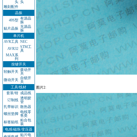
头
头
雕刻配件
晶振
有源晶
49S型
振
无源晶
贴片晶振
振
单片机
AVR工具
NEC
STM工
AVR32
具
MAX系
列
按键开关
拨动开
轻触开关
关
自锁开
微动开关
关
工具/线材
图片2:
套装/钳
成品线
透明胶
订制线
管
扎带标识
散热器
电线零
螺丝垫脚
售类
粘合包
标签贴纸
装
电感/磁珠/变压器
贴片电
色环电感