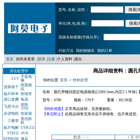
货号, 名称, 说明 ：
单位(米,包,箱,卷)：
高级名称搜索(空格分开)：
付款方法
我的购物车
我的订单
.
首页
你尚末登录
|
登录
|
注册
|
个人资料
|
退出
商品详细资料：圆孔带螺
清仓处理中
手提电
LGT
你的位置:
首页
->
特价处理
脑
阿莫精
混装箱子
品
名称：圆孔带螺丝固定电源插座(口径6.3mm,内芯2.1 环保)
贴片样本
热缩管
进口多圈
电池
货号：4786
规格：170个
重量：302.00克
老陈
飞思卡尔
VFD
【特价优惠】
正常商品促销，无质量缺陷。
步进电机
包装袋
【售完即止】
此商品销售完库存后不再销售、也不再进货。
美信拆
三极管
机
贴片电解
USB/232
STM32
AVR
数量 ---->
1 至 4
EEPROM
液晶