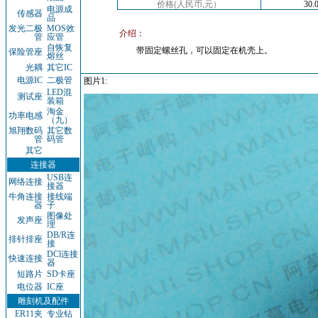
价格(人民币,元）
30.
电源成
传感器
品
发光二极
MOS效
介绍：
管
应管
自恢复
带固定螺丝孔，可以固定在机壳上。
保险管座
熔丝
光耦
其它IC
电源IC
二极管
图片1:
LED混
测试座
装箱
淘金
功率电感
（九）
旭翔数码
其它数
管
码管
其它
连接器
USB连
网络连接
接器
牛角连接
接线端
器
子
图像处
发声座
理
DB/R连
排针排座
接
DCl连接
快速连接
器
短路片
SD卡座
电位器
IC座
雕刻机及配件
ER11夹
专业钻