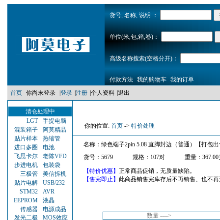
货号, 名称, 说明 ：
单位(米,包,箱,卷)：
高级名称搜索(空格分开)：
付款方法
我的购物车
我的订单
首页
你尚末登录
|
登录
|
注册
|
个人资料
|
退出
清仓处理中
LGT
手提电脑
你的位置:
首页
->
特价处理
混装箱子
阿莫精品
贴片样本
热缩管
名称：绿色端子2pin 5.08 直脚封边（普通）【打包出
进口多圈
电池
飞思卡尔
老陈VFD
货号：5679
规格：107对
重量：367.0
步进电机
包装袋
【特价优惠】
正常商品促销，无质量缺陷。
三极管
美信拆机
【售完即止】
此商品销售完库存后不再销售、也不再
贴片电解
USB/232
STM32
AVR
EEPROM
液晶
传感器
电源成品
数量 ---->
发光二极
MOS效应