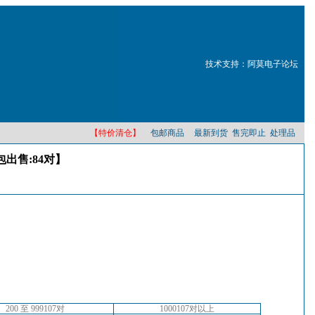
技术支持：阿莫电子论坛
【特价清仓】
包邮商品
最新到货
售完即止
处理品
包出售:84对】
200 至 999107对
1000107对以上