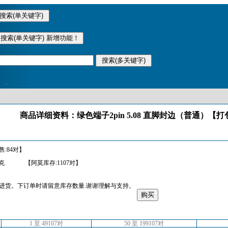
.
商品详细资料：绿色端子2pin 5.08 直脚封边（普通）【打
售:84对】
0克
【阿莫库存:1107对】
进货。下订单时请留意库存数量.谢谢理解与支持。
1 至 49107对
50 至 199107对