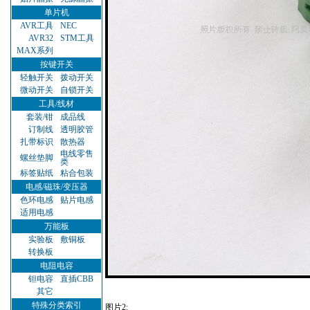
单片机
AVR工具
NEC
AVR32
STM工具
MAX系列
按键开关
轻触开关
拨动开关
微动开关
自锁开关
工具/线材
套装/钳
成品线
订制线
透明胶管
扎带标识
散热器
电线零售
螺丝垫脚
类
标签贴纸
粘合包装
电感/磁珠/变压器
色环电感
贴片电感
适用电感
万能板
实验板
敷铜板
转换板
电阻电容
钽电容
直插CBB
其它
特殊分类索引
图片2: