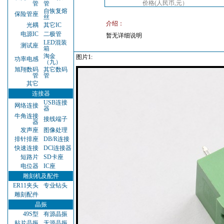
价格(人民币,元）
管
管
自恢复熔
保险管座
丝
介绍：
光耦
其它IC
电源IC
二极管
暂无详细说明
LED混装
测试座
箱
淘金
图片1:
功率电感
（九）
旭翔数码
其它数码
管
管
其它
连接器
USB连接
网络连接
器
牛角连接
接线端子
器
发声座
图像处理
排针排座
DB/R连接
快速连接
DCl连接器
短路片
SD卡座
电位器
IC座
雕刻机及配件
ER11夹头
专业钻头
雕刻配件
晶振
49S型
有源晶振
贴片晶振
无源晶振