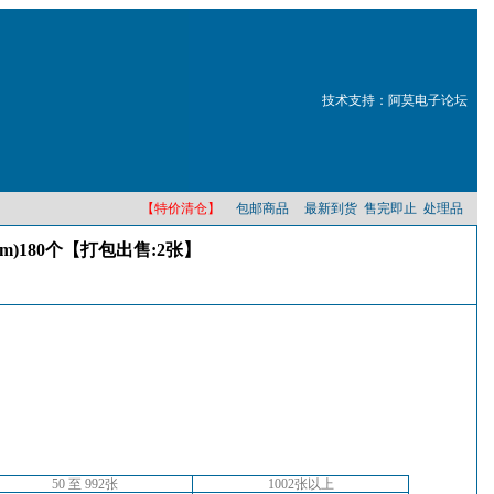
技术支持：阿莫电子论坛
【特价清仓】
包邮商品
最新到货
售完即止
处理品
mm)180个【打包出售:2张】
50 至 992张
1002张以上