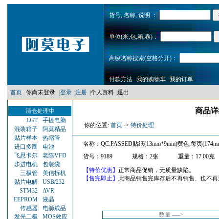
货号, 名称, 说明 ：
单位(米,包,箱,卷)：
高级名称搜索(空格分开)：
付款方法
我的购物车
我的订单
首页
你尚末登录
|
登录
|
注册
|
个人资料
|
退出
商品详细
清仓处理中
LGT
手提电脑
你的位置:
首页
->
特价处理
混装箱子
阿莫精品
贴片样本
热缩管
名称：QC.PASSED贴纸(13mm*9mm)黄色,每页(174
进口多圈
电池
飞思卡尔
老陈VFD
货号：9189
规格：2张
重量：17.00克
步进电机
包装袋
【特价优惠】
正常商品促销，无质量缺陷。
三极管
美信拆机
【售完即止】
此商品销售完库存后不再销售、也不再
贴片电解
USB/232
STM32
AVR
EEPROM
液晶
传感器
电源成品
数量 ---->
发光二极
MOS效应