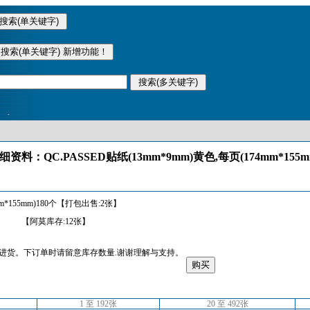
.
资料：QC.PASSED贴纸(13mm*9mm)黄色,每页(174mm*155
mm*155mm)180个【打包出售:2张】
【阿莫库存:12张】
进货。下订单时请留意库存数量.谢谢理解与支持。
1 至 192张
20 至 492张