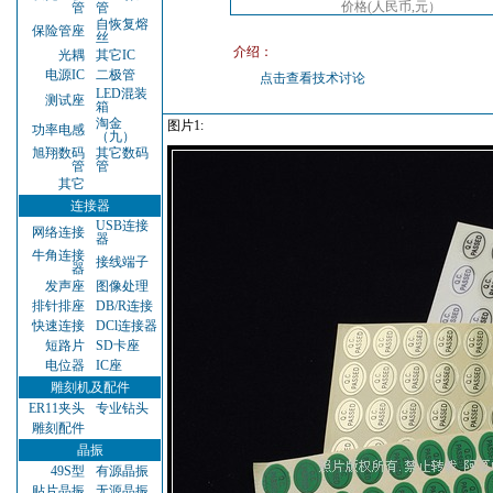
价格(人民币,元）
管
管
自恢复熔
保险管座
丝
介绍：
光耦
其它IC
电源IC
二极管
点击查看技术讨论
LED混装
测试座
箱
淘金
图片1:
功率电感
（九）
旭翔数码
其它数码
管
管
其它
连接器
USB连接
网络连接
器
牛角连接
接线端子
器
发声座
图像处理
排针排座
DB/R连接
快速连接
DCl连接器
短路片
SD卡座
电位器
IC座
雕刻机及配件
ER11夹头
专业钻头
雕刻配件
晶振
49S型
有源晶振
贴片晶振
无源晶振