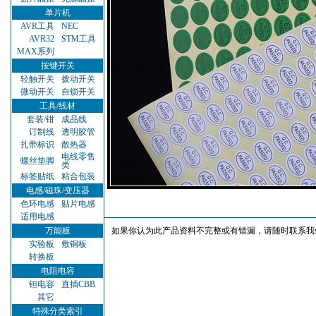
单片机
AVR工具
NEC
AVR32
STM工具
MAX系列
按键开关
轻触开关
拨动开关
微动开关
自锁开关
工具/线材
套装/钳
成品线
订制线
透明胶管
扎带标识
散热器
电线零售
螺丝垫脚
类
标签贴纸
粘合包装
电感/磁珠/变压器
色环电感
贴片电感
适用电感
万能板
如果你认为此产品资料不完整或有错漏，请随时联系我
实验板
敷铜板
转换板
电阻电容
钽电容
直插CBB
其它
特殊分类索引