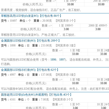
数量 -->
1 至 199个
200 至 599
价格(人民币,元）
10.00
10.00
普通亮度，视觉较阔，适合做指示灯。正品厂生产，造工较好。
草帽形高亮LED管(白发蓝Φ5)【打包出售:86个】
货号：
10497
单位：
个
重量：
20.00克
【阿莫库存:1个】
数量 -->
1 至 1999个
2000 至 4999个
价格(人民币,元）
3.00
3.00
草帽形普亮LED管(白发蓝Φ5)。产地:正规大厂。造工较好。
金属圆形LED指示灯座(Φ3)【打包出售:209个】
货号：
1898
单位：
套
重量：
233.00克
【阿莫库存:1套】
数量 -->
1 至 9套
10 至 24
价格(人民币,元）
33.00
33.00
可以与圆形的LED灯配合使用（货号：
1896
、
1897
)。 适合装配在机箱、外壳上。 
行选购。
金属圆形LED指示灯座(Φ5)【打包出售:62个】
货号：
4997
单位：
套
重量：
137.00克
【阿莫库存:1套】
数量 -->
1 至 9套
10 至 24
价格(人民币,元）
10.00
10.00
可以与圆形Φ5的LED灯配合使用。 适合装配在机箱、外壳上。注意：此灯座不带LE
圆形超亮LED管(白色光Φ3,外观透明)【打包出售:4O个】
货号：
4161
单位：
个
重量：
7.00克
【阿莫库存:1个】
数量 -->
1 至 9个
10 至 24
价格(人民币,元）
3.00
3.00