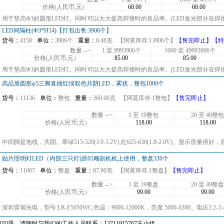
价格(人民币,元）
68.00
68.00
用于垫高Φ3的圆形LED灯。同时可以大大提高焊接时的良品率。(LED发光部分在焊
LED间隔柱(Φ3*H14)【打包出售:3906个】
货号：
4158
单位：
3906个
重量：
0.46克
【阿莫库存:13906个】
【售完即止】
【特
数量 -->
1 至 9993906个
1000 至 49993906个
价格(人民币,元）
85.00
85.00
用于垫高Φ3的圆形LED灯。同时可以大大提高焊接时的良品率。(LED发光部分在焊
高品质圆形φ5三脚直插红绿双色共阴LED，雾状，整包1000个
货号：
11136
单位：
整包
重量：
360.00克
【阿莫库存:1整包】
【售完即止】
数量 -->
1 至 19整包
20 至 49整包
价格(人民币,元）
118.00
118.00
中间脚是地线，共阴。翠绿515-520(3.0-3.2V),红625-630(1.8-2.0V)。显示
贴片照明灯LED（内部三只灯)原01雕刻机机上使用，整盘330个
货号：
11067
单位：
整盘
重量：
87.90克
【阿莫库存:1整盘】
【售完即止】
数量 -->
1 至 19整盘
20 至 49整盘
价格(人民币,元）
99.00
99.00
深圳雷瑞光电，型号:LR-F5050WC,色温：9000-12000K，亮度.5600-6300。电压3
问题，请随时与我们的工作人员联系：13711915767王小姐。