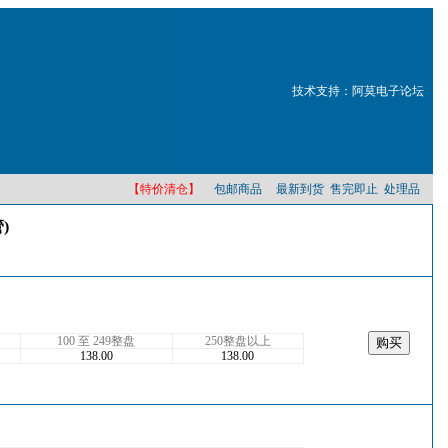
技术支持：阿莫电子论坛
【特价清仓】
包邮商品
最新到货
售完即止
处理品
)
100 至 249整盘
250整盘以上
138.00
138.00