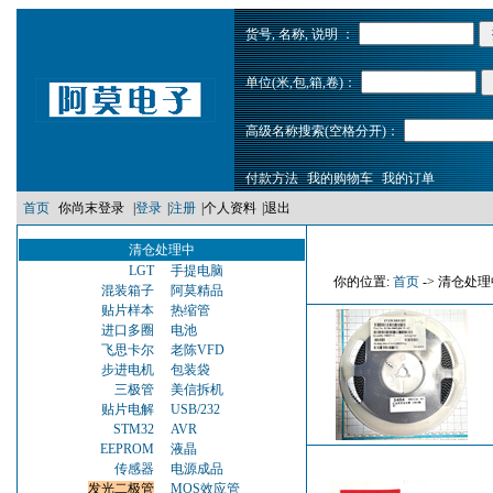
货号, 名称, 说明 ：
单位(米,包,箱,卷)：
高级名称搜索(空格分开)：
付款方法
我的购物车
我的订单
首页
你尚末登录
|
登录
|
注册
|
个人资料
|
退出
清仓处理中
LGT
手提电脑
你的位置:
首页
-> 清仓处理
混装箱子
阿莫精品
贴片样本
热缩管
进口多圈
电池
飞思卡尔
老陈VFD
步进电机
包装袋
三极管
美信拆机
贴片电解
USB/232
STM32
AVR
EEPROM
液晶
传感器
电源成品
发光二极管
MOS效应管