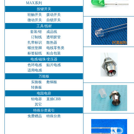
MAX系列
按键开关
轻触开关
拨动开关
微动开关
自锁开关
工具/线材
套装/钳
成品线
订制线
透明胶管
扎带标识
散热器
螺丝垫脚
电线零售类
标签贴纸
粘合包装
电感/磁珠/变压器
色环电感
贴片电感
适用电感
万能板
实验板
敷铜板
转换板
电阻电容
钽电容
直插CBB
其它
特殊分类索引
免费赠品
特殊分类