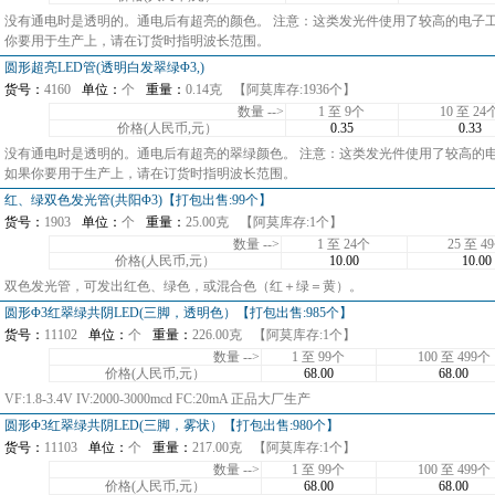
没有通电时是透明的。通电后有超亮的颜色。 注意：这类发光件使用了较高的电子
你要用于生产上，请在订货时指明波长范围。
圆形超亮LED管(透明白发翠绿Φ3,)
货号：
4160
单位：
个
重量：
0.14克
【阿莫库存:1936个】
数量 -->
1 至 9个
10 至 24
价格(人民币,元）
0.35
0.33
没有通电时是透明的。通电后有超亮的翠绿颜色。 注意：这类发光件使用了较高的
如果你要用于生产上，请在订货时指明波长范围。
红、绿双色发光管(共阳Φ3)【打包出售:99个】
货号：
1903
单位：
个
重量：
25.00克
【阿莫库存:1个】
数量 -->
1 至 24个
25 至 4
价格(人民币,元）
10.00
10.00
双色发光管，可发出红色、绿色，或混合色（红＋绿＝黄）。
圆形Φ3红翠绿共阴LED(三脚，透明色）【打包出售:985个】
货号：
11102
单位：
个
重量：
226.00克
【阿莫库存:1个】
数量 -->
1 至 99个
100 至 499个
价格(人民币,元）
68.00
68.00
VF:1.8-3.4V IV:2000-3000mcd FC:20mA 正品大厂生产
圆形Φ3红翠绿共阴LED(三脚，雾状）【打包出售:980个】
货号：
11103
单位：
个
重量：
217.00克
【阿莫库存:1个】
数量 -->
1 至 99个
100 至 499个
价格(人民币,元）
68.00
68.00