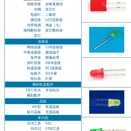
保险管座
自恢复熔丝
光耦
其它IC
电源IC
二极管
测试座
LED混装箱
功率电感
淘金（九）
旭翔数码管
其它数码管
其它
连接器
网络连接
USB连接器
牛角连接器
接线端子
发声座
图像处理
排针排座
DB/R连接
快速连接
DCl连接器
短路片
SD卡座
电位器
IC座
雕刻机及配件
ER11夹头
专业钻头
雕刻配件
晶振
49S型
有源晶振
贴片晶振
无源晶振
单片机
AVR工具
NEC
AVR32
STM工具