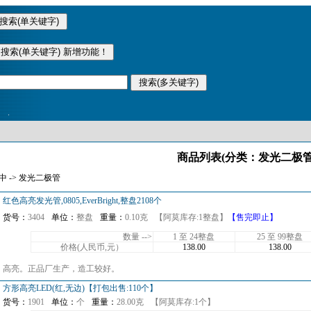
.
商品列表(分类：发光二极管
中 -> 发光二极管
红色高亮发光管,0805,EverBright,整盘2108个
货号：
3404
单位：
整盘
重量：
0.10克
【阿莫库存:1整盘】
【售完即止】
数量 -->
1 至 24整盘
25 至 99整盘
价格(人民币,元）
138.00
138.00
高亮。正品厂生产，造工较好。
方形高亮LED(红,无边)【打包出售:110个】
货号：
1901
单位：
个
重量：
28.00克
【阿莫库存:1个】